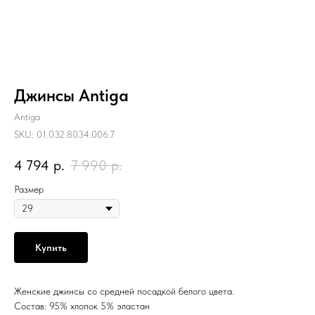
Джинсы Antiga
Antiga
SKU:
01.032.8034.006.7
4 794
р.
7 990
р.
Размер
Купить
Женские джинсы со средней посадкой белого цвета.
Состав: 95% хлопок 5% эластан