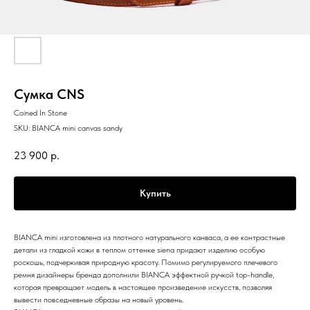
Сумка CNS
Coined In Stone
SKU:
BIANCA mini canvas sandy
23 900
р.
Купить
BIANCA mini изготовлена из плотного натурального канваса, а ее контрастные
детали из гладкой кожи в теплом оттенке siena придают изделию особую
роскошь, подчеркивая природную красоту. Помимо регулируемого плечевого
ремня дизайнеры бренда дополнили BIANCA эффектной ручкой top-handle,
которая превращает модель в настоящее произведение искусств, позволяя
вывести повседневные образы на новый уровень.