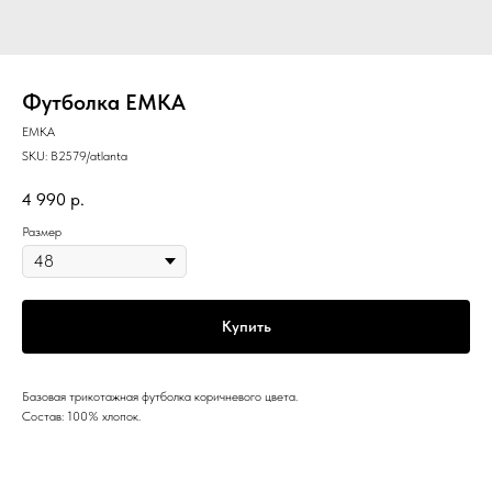
Футболка EMKA
EMKA
SKU:
B2579/atlanta
4 990
р.
Размер
Купить
Базовая трикотажная футболка коричневого цвета.
Состав: 100% хлопок.