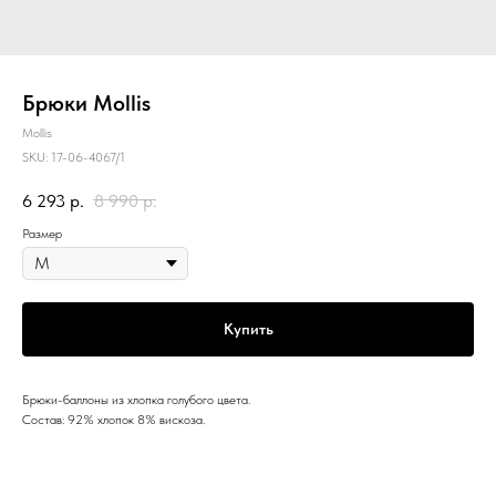
Брюки Mollis
Mollis
SKU:
17-06-4067/1
6 293
р.
8 990
р.
Размер
Купить
Брюки-баллоны из хлопка голубого цвета.
Состав: 92% хлопок 8% вискоза.