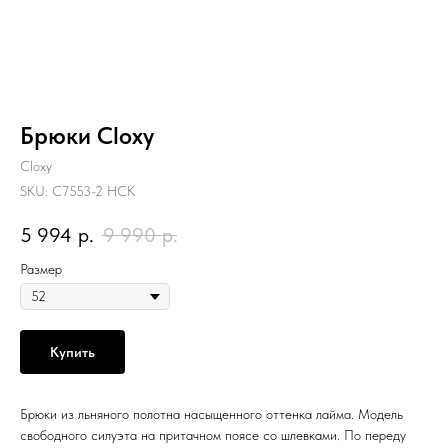
Брюки Cloxy
Cloxy
SKU:
С7553-2 НСК
5 994
р.
9 990
р.
Размер
Купить
Брюки из льняного полотна насыщенного оттенка лайма. Модель
свободного силуэта на притачном поясе со шлевками. По переду