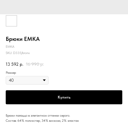
Брюки EMKA
EMKA
SKU:
D335/bronx
13 592
р.
16 990
р.
Размер
Купить
Брюки палаццо в элегантном оттенке серого.
Состав: 64% полиэстер, 34% вискоза, 2% эластан