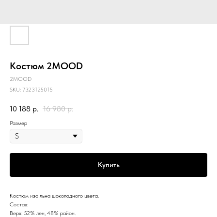
Костюм 2MOOD
2MOOD
SKU:
7323125015
10 188
р.
16 980
р.
Размер
Купить
Костюм изо льна шоколадного цвета.
Состав:
Верх: 52% лен, 48% район.