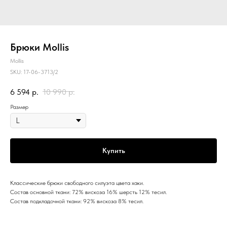
Брюки Mollis
Mollis
SKU:
17-06-3713/2
6 594
р.
10 990
р.
Размер
Купить
Классические брюки свободного силуэта цвета хаки.
Состав основной ткани: 72% вискоза 16% шерсть 12% тесил.
Состав подкладочной ткани: 92% вискоза 8% тесил.