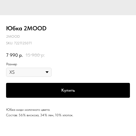
Юбка 2MOOD
2MOOD
SKU:
7221125071
7 990
р.
15 980
р.
Размер
Купить
Юбка миди молочного цвета.
Состав: 56% вискоза, 34% лен, 10% хлопок.