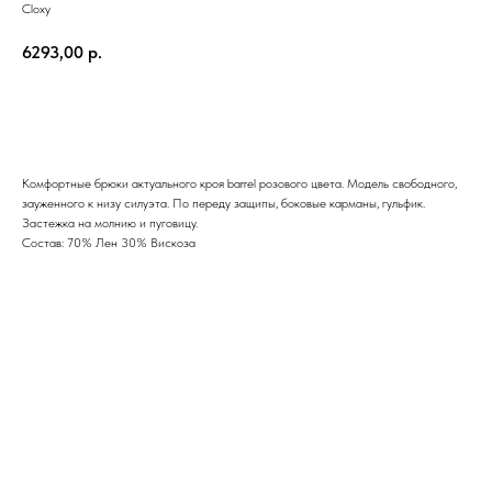
Cloxy
6293,00
р.
Купить
Комфортные брюки актуального кроя barrel розового цвета. Модель свободного,
зауженного к низу силуэта. По переду защипы, боковые карманы, гульфик.
Застежка на молнию и пуговицу.
Состав: 70% Лен 30% Вискоза