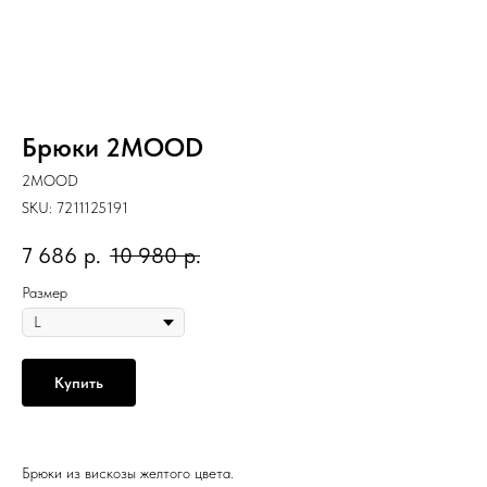
Брюки 2MOOD
2MOOD
SKU:
7211125191
7 686
р.
10 980
р.
Размер
Купить
Брюки из вискозы желтого цвета.