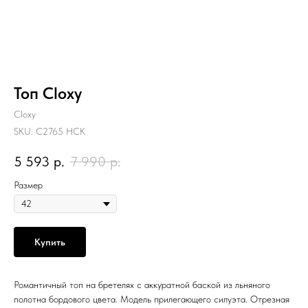
Топ Cloxy
Cloxy
SKU:
С2765 НСК
5 593
р.
7 990
р.
Размер
Купить
Романтичный топ на бретелях с аккуратной баской из льняного
полотна бордового цвета. Модель прилегающего силуэта. Отрезная