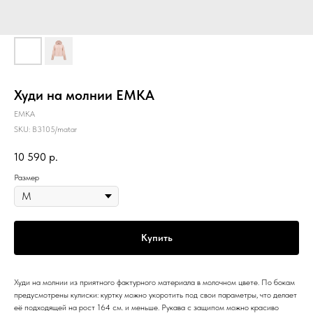
Худи на молнии EMKA
EMKA
SKU:
B3105/matar
10 590
р.
Размер
Купить
Худи на молнии из приятного фактурного материала в молочном цвете. По бокам
предусмотрены кулиски: куртку можно укоротить под свои параметры, что делает
её подходящей на рост 164 см. и меньше. Рукава с защипом можно красиво