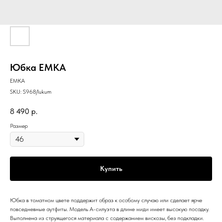
Юбка EMKA
EMKA
SKU:
S968/lukum
8 490
р.
Размер
Купить
Юбка в томатном цвете поддержит образ к особому случаю или сделает ярче
повседневные аутфиты. Модель А-силуэта в длине миди имеет высокую посадку.
Выполнена из струящегося материала с содержанием вискозы, без подкладки.