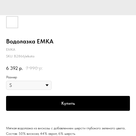
Водолазка EMKA
EMKA
SKU:
B2866/elkata
6 392
р.
7 990
р.
Размер
Купить
Мягкая водолазка из вискозы с добавлением шерсти глубокого зеленого цвета..
Состав: 50% вискоза; 44% акрил; 6% шерсть