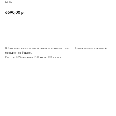
Mollis
6590,00
р.
Купить
Юбка мини из костюмной ткани шоколадного цвета. Прямая модель с плотной
посадкой на бедрах.
Состав: 78% вискоза 13% тесил 9% хлопок