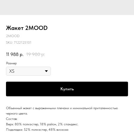
Жакет 2MOOD
2MOOD
SKU:
7122125101
11 988
р.
19 980
р.
Размер
Купить
Объемный жакет с выраженными плечами и минимальной приталенностью
черного цвета.
Состав:
Верх: 80% полиэстер, 18% район, 2% спандекс.
Подкладка: 52% полиэстер, 48% вискоза