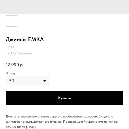
Джинсы EMKA
EMKA
SKU:
D369/gabbro
12 990
р.
Размер
Купить
Джинсы в элегантном оттенке серого с необработанным краем. Визуально
вытягивают силуэт, делают его плавнее. Посадка мom fit удачно смотрится на
разных типах фигуры.